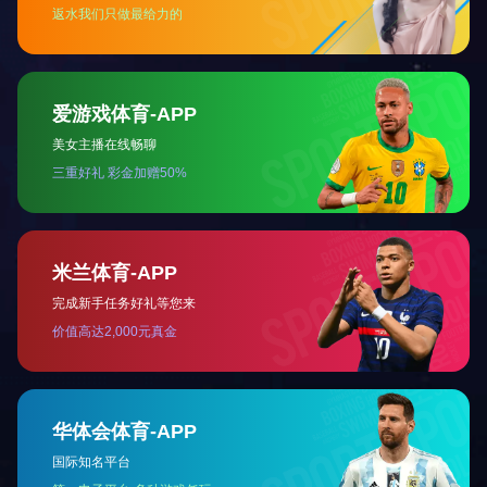
关于我们
产品中心
新闻动态
招商加盟
开云网页版·官方版在线登入-开云(中国)
邮箱订阅
通过订阅我们的邮件列表，您将更新我们的最新消息。 填写你的电子邮件：
验证码:
提交