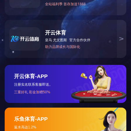
用视频
家用开云网页版·官方版在线登入-开云(中国) 应对新冠真的有用
吗？
在家吸氧，要注意什么？
开云网页版·官方版在线登入-开云(中国)
联系人: 神鹿医疗
联系电话: 400-993-6860
QQ:14675016（同微信）
联系地址: 北京市房山区琉璃河镇
网站栏目