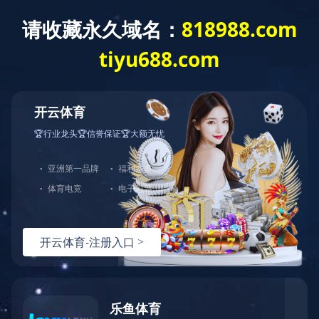
语言选择:
网站导航
Toggl
navig
公司新闻
神鹿医疗全国售后服务电话400-993-6860