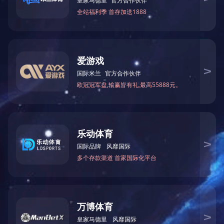
新闻动态
公司新闻
行业新闻
新闻资讯
神鹿医疗全国售后服务电话400-993-6860
开云网页版·官方版在线登入-开云(中国) 选购攻略| 3L机/5L机？到
底选哪个？
医用分子筛开云网页版·官方版在线登入-开云(中国) SL-
3A330/530系列使用视频
医用分子筛开云网页版·官方版在线登入-开云(中国) SL-3W系列使