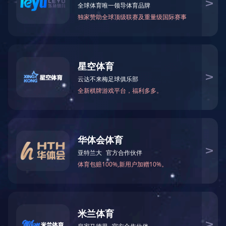
北京神鹿医疗全国售后服务热线
400-993-6860 01056257975
上一篇：没有了！
下一篇：
医用分子筛开云网页版·官方版在线登入-开云(中国)
SL-3W系列使用视频
其他新闻
神鹿医疗全国售后服务电话400-993-6860
医用分子筛开云网页版·官方版在线登入-开云(中国) SL-
3A330/530系列使用视频
医用分子筛开云网页版·官方版在线登入-开云(中国) SL-3W系列使
用视频