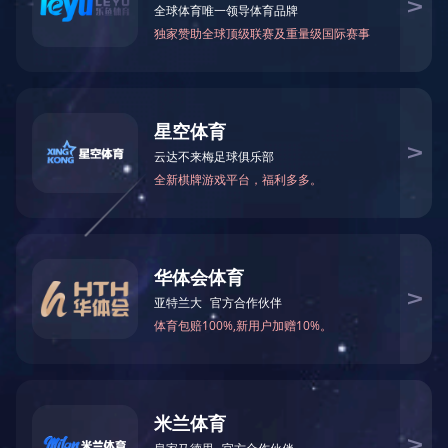
招商加盟
市场分布
加盟合作