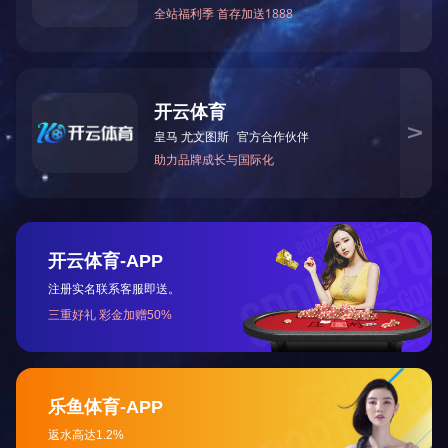
联系人: 神鹿医疗
联系电话: 400-993-6860
QQ:14675016（同微信）
联系地址: 北京市房山区琉璃河镇
网站栏目
关于我们
产品中心
新闻动态
招商加盟
开云网页版·官方版在线登入-开云(中国)