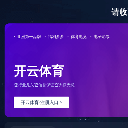
欢迎访问开云网页版·官方版在线登入-开云(中国) 官方网站！全国服务热
网站首页
关于我们
开云网页版·官方版在线登入-开云(中国)