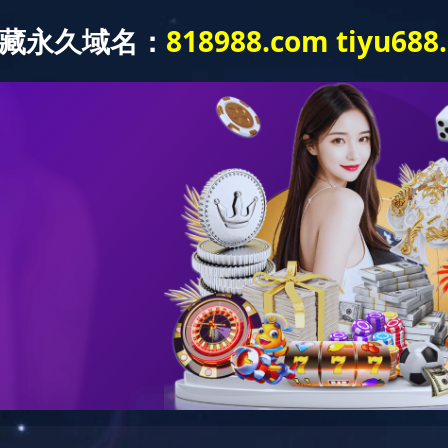
线：400-993-6860
产品中心
新闻动态
招商