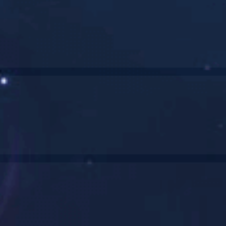
疮防治床垫
电动透气
气道：双
波动：是
气室：19
遥控：否
产品咨