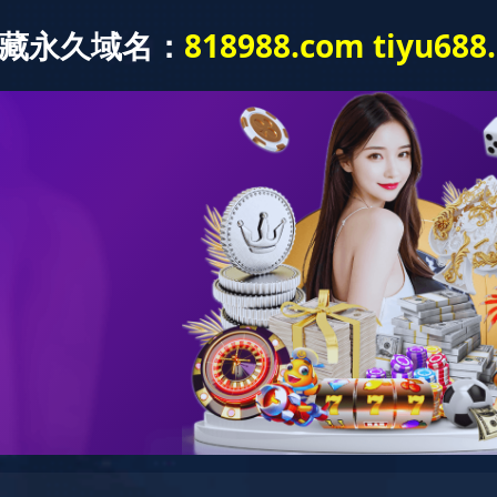
线：400-993-6860
产品中心
新闻动态
招商