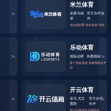
褥疮防治床垫SL-S-108
气道
根
询