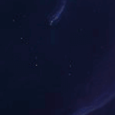
家用开云网页版·官方版在线登入-开云
(中国) 应对新冠真的有用吗？
在家吸氧，要注意什么？
开云网页版·官方版在线
登入-开云(中国)
联系人: 神鹿医疗
联系电话: 400-993-6860
QQ:14675016（同微信）
联系地址: 北京市房山区琉璃河镇