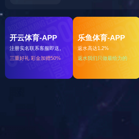
空氧混合仪
急救转运呼吸机
呼吸管路硅胶类产品
新闻资讯
神鹿医疗全国售后服务电话400-993-
6860
开云网页版·官方版在线登入-开云(中国)
选购攻略| 3L机/5L机？到底选哪个？
医用分子筛开云网页版·官方版在线登入-
开云(中国) SL-3A330/530系列使用视频
医用分子筛开云网页版·官方版在线登入-
开云(中国) SL-3W系列使用视频